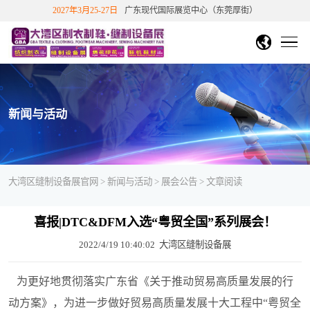
2027年3月25-27日
广东现代国际展览中心（东莞厚街）
DMP大湾区工博会
中文繁體
English
香港文博会
首页
越南胡志明市纺织制衣展
越南胡志明鞋机鞋材工业展
展会概况
新闻与活动
关于展会
展商中心
国站
下展
展会介绍
展览范围
展会历史数据
展商信息
观众中心
大湾区缝制设备展官网
>
新闻与活动
>
展会公告
> 文章阅读
展会影响力
往届知名展商
展商/产品查询
新品技术
免费参观报名
展会影响力
展会评价
合作伙伴
新闻与活动
展位申请
喜报|DTC&DFM入选“粤贸全国”系列展会！
个人免费参观
团体参观申请
重磅观众福利
会
展会回顾
参展福利&优惠
展位在线预定
展商登陆
2022/4/19 10:40:02
大湾区缝制设备展
联系我们
展会动态
展会公告
媒体报道
行业动态
参观指引
展会视频
精彩图片
展会报告书
展商服务
交通指引
周边酒店
展会活动
为更好地贯彻落实广东省《关于推动贸易高质量发展的行
往届展会报告
2026参展商手册
动方案》，为进一步做好贸易高质量发展十大工程中“粤贸全
观众福利