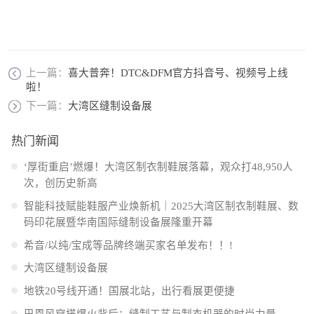
上一篇：
喜大普奔！DTC&DFM官方抖音号、视频号上线
啦！
下一篇：
大湾区缝制设备展
热门新闻
‘厚街重启’燃爆！大湾区制衣制鞋展落幕，观众打48,950人
次，创历史新高
智能科技赋能鞋服产业焕新机｜2025大湾区制衣制鞋展、数
码印花展暨华南国际缝制设备展隆重开幕
希音/以纯/宝成等品牌终端买家名单发布！！!
大湾区缝制设备展
地铁20号线开通！国展北站，出行看展更便捷
巴恩风穿搭爆火背后：缝制工艺与制衣机器的时尚力量