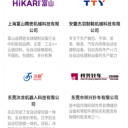
2026广告招商手册
免费住酒店
省外观众交通补贴
展商名录下载
上海富山精密机械科技有限
安徽杰羽制鞋机械科技有限
公司
公司
富山品牌是全球缝制设备行业
专注于生产箱包、手袋、皮
中的新锐品牌。主营：工业4.0
革、鞋类、汽车内饰等自动化
云缝纫机、全自动接橡筋机、
缝制设备，目前具有年产10万
平缝机、包缝机、多针机等
台自动化缝制设备的生产能力
东莞沐龙机器人科技有限公
东莞市祥兴针车有限公司
司
是中国代理经销世界名牌缝纫
设备和零配件更知名和更具有
先后完成了全自动穿拉链一体
规模的批发商之一。
机、全自卷织带机、日字扣全
自动切穿缝一体机。目前，沐