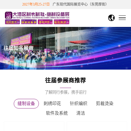
2027年3月25-27日
广东现代国际展览中心（东莞厚街）
DMP大湾区工博会
中文繁體
English
香港文博会
首页
越南胡志明市纺织制衣展
越南胡志明鞋机鞋材工业展
展会概况
往届知名展商
关于展会
展商中心
国站
下展
展会介绍
展览范围
展会历史数据
展商信息
观众中心
展会影响力
往届参展商推荐
往届知名展商
展商/产品查询
新品技术
免费参观报名
展会影响力
展会评价
合作伙伴
新闻与活动
了解同行参展，携手前行
展位申请
个人免费参观
团体参观申请
重磅观众福利
会
展会回顾
参展福利&优惠
展位在线预定
展商登陆
缝制设备
刺绣印花
针织编织
剪裁烫染
联系我们
展会动态
展会公告
媒体报道
行业动态
参观指引
展会视频
精彩图片
展会报告书
软件及系统
清洁
展商服务
交通指引
周边酒店
展会活动
往届展会报告
2026参展商手册
观众福利