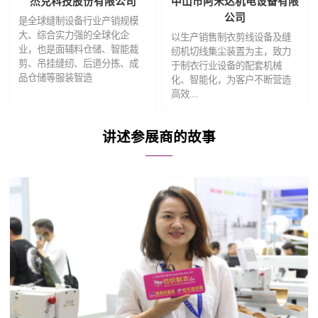
杰克科技股份有限公司
中山市阿米达机电设备有限
公司
是全球缝制设备行业产销规模
大、综合实力强的全球化企
以生产销售制衣剪线设备及缝
业，也是面辅料仓储、智能裁
纫机切线集尘装置为主，致力
剪、吊挂缝纫、后道分拣、成
于制衣行业设备的配套机械
品仓储等服装智造
化、智能化，为客户不断营造
高效....
讲述参展商的故事