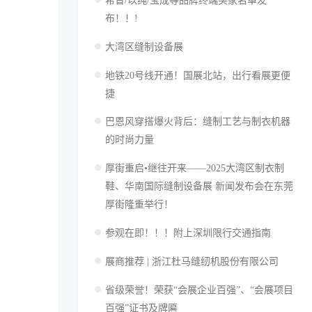
希音/以纯/宝成等品牌终端买家名单发
布！！!
大湾区缝制设备展
地铁20号线开通！国展北站，出行看展更便
捷
巴恩风穿搭爆火背后：缝制工艺与制衣机器
的时尚力量
厚街重启•继往开来——2025大湾区制衣制
鞋、华南国际缝制设备展 新闻发布会在东莞
厚街隆重举行！
参观在即！！！附上深圳限行交通指南
展商推荐 | 浙江杜马缝纫机股份有限公司
省级荣誉！荣获“会展企业百强”、“会展项目
百强”证书及牌匾