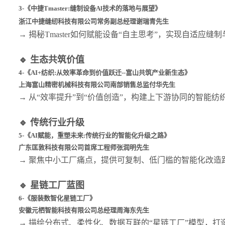
3-《中捷Tmaster:缝制设备Al技术的落地与展望》
浙江中捷缝纫科技有限公司常务副总经理谢瑞青先生
→ 揭秘Tmaster如何赋能设备“自主思考”，实现自适应缝
🔹 生态共筑价值
4-《AI+纺织:从效率革命到价值跃迁--富山共筑产业新生态》
上海富山精密机械科技有限公司南部销售总监付华先生
→ 从“效率提升”到“价值创造”，构建上下游协同的智能纺
🔹 传统行业升级
5-《AI赋能，重塑未来:传统行业的智能化升级之路》
广东匡敦科技有限公司首席工程师张润明先生
→ 聚焦中小工厂痛点，提供可复制、低门槛的智能化改造
🔹 星链工厂蓝图
6-《服装数智化星链工厂》
安徽元栖智能科技有限公司总经理周海东先生
→ 描绘分布式、柔性化、数据互联的“星链工厂”模型，打