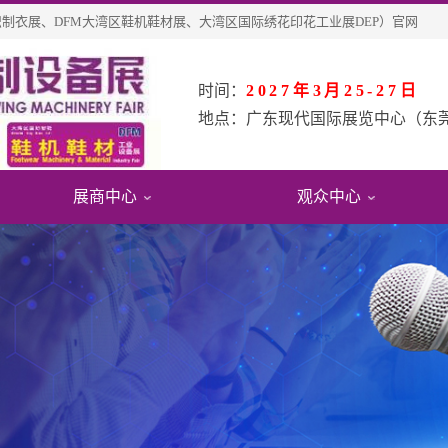
纺织制衣展、DFM大湾区鞋机鞋材展、大湾区国际绣花印花工业展DEP）官网
时间：
2027年3月25-27日
地点：
广东现代国际展览中心（东
展商中心
观众中心
会
息
观报名
展会影响力
展位申请
参观指引
绍
名展商
费参观
展会影响力
参展福利&优惠
交通指引
围
品查询
观申请
展会评价
展位在线预定
周边酒店
史数据
术
众福利
合作伙伴
展商登陆