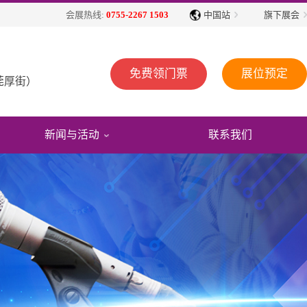
中国站
旗下展会
会展热线:
0755-2267 1503
免费领门票
展位预定
莞厚街）
新闻与活动
联系我们
展会动态
展会回顾
展商服务
观众福利
展会公告
媒体报道
展会视频
往届展会报告
免费住酒店
行业动态
精彩图片
2026参展商手册
省外观众交通补贴
展会活动
展会报告书
2026广告招商手册
展商名录下载